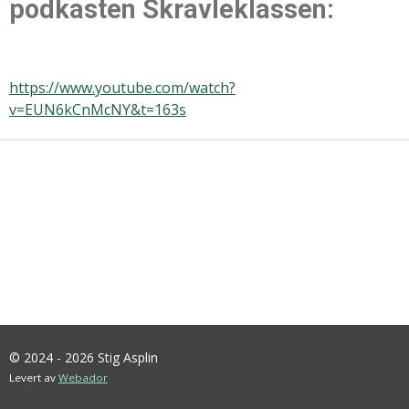
podkasten Skravleklassen:
https://www.youtube.com/watch?
v=EUN6kCnMcNY&t=163s
© 2024 - 2026 Stig Asplin
Levert av
Webador