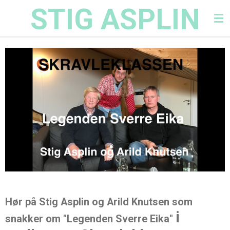
STIG ASPLIN
Gå
til
hovedinnhold
Hør på Stig Asplin og Arild Knutsen som
i
snakker om "Legenden Sverre Eika"